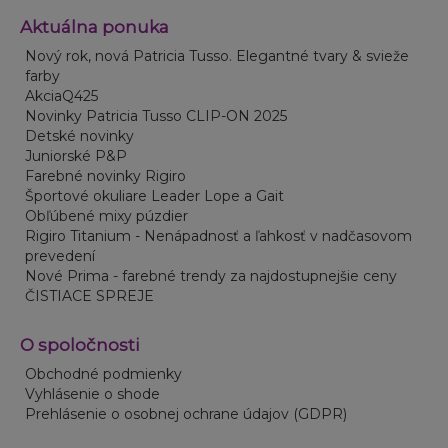
Aktuálna ponuka
Nový rok, nová Patricia Tusso. Elegantné tvary & svieže
farby
AkciaQ425
Novinky Patricia Tusso CLIP-ON 2025
Detské novinky
Juniorské P&P
Farebné novinky Rigiro
Športové okuliare Leader Lope a Gait
Obľúbené mixy púzdier
Rigiro Titanium - Nenápadnosť a ľahkosť v nadčasovom
prevedení
Nové Prima - farebné trendy za najdostupnejšie ceny
ČISTIACE SPREJE
O spoločnosti
Obchodné podmienky
Vyhlásenie o shode
Prehlásenie o osobnej ochrane údajov (GDPR)