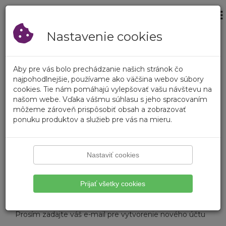
×
Prihlásenie
Prázdny košík
Registrovať
Nastavenie cookies
Prihlásenie
Aby pre vás bolo prechádzanie našich stránok čo
Prihlásenie
najpohodlnejšie, používame ako väčšina webov súbory
cookies. Tie nám pomáhajú vylepšovať vašu návštevu na
našom webe. Vďaka vášmu súhlasu s jeho spracovaním
Zákaznícke číslo
môžeme zároveň prispôsobiť obsah a zobrazovať
ponuku produktov a služieb pre vás na mieru.
Heslo
Zabudli ste heslo?
Nastaviť cookies
Prihlásiť
Prijať všetky cookies
Vytvorenie účtu
Prosím zadajte váš e-mail pre vytvorenie nového účtu