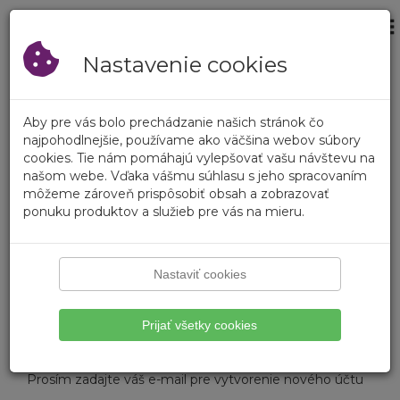
×
Prihlásenie
Prázdny košík
Registrovať
Nastavenie cookies
Prihlásenie
Aby pre vás bolo prechádzanie našich stránok čo
Prihlásenie
najpohodlnejšie, používame ako väčšina webov súbory
cookies. Tie nám pomáhajú vylepšovať vašu návštevu na
našom webe. Vďaka vášmu súhlasu s jeho spracovaním
Zákaznícke číslo
môžeme zároveň prispôsobiť obsah a zobrazovať
ponuku produktov a služieb pre vás na mieru.
Heslo
Zabudli ste heslo?
Nastaviť cookies
Prihlásiť
Prijať všetky cookies
Vytvorenie účtu
Prosím zadajte váš e-mail pre vytvorenie nového účtu