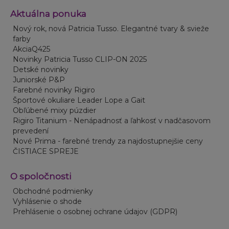
Aktuálna ponuka
Nový rok, nová Patricia Tusso. Elegantné tvary & svieže
farby
AkciaQ425
Novinky Patricia Tusso CLIP-ON 2025
Detské novinky
Juniorské P&P
Farebné novinky Rigiro
Športové okuliare Leader Lope a Gait
Obľúbené mixy púzdier
Rigiro Titanium - Nenápadnosť a ľahkosť v nadčasovom
prevedení
Nové Prima - farebné trendy za najdostupnejšie ceny
ČISTIACE SPREJE
O spoločnosti
Obchodné podmienky
Vyhlásenie o shode
Prehlásenie o osobnej ochrane údajov (GDPR)