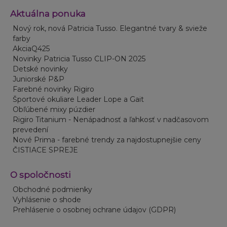
Aktuálna ponuka
Nový rok, nová Patricia Tusso. Elegantné tvary & svieže
farby
AkciaQ425
Novinky Patricia Tusso CLIP-ON 2025
Detské novinky
Juniorské P&P
Farebné novinky Rigiro
Športové okuliare Leader Lope a Gait
Obľúbené mixy púzdier
Rigiro Titanium - Nenápadnosť a ľahkosť v nadčasovom
prevedení
Nové Prima - farebné trendy za najdostupnejšie ceny
ČISTIACE SPREJE
O spoločnosti
Obchodné podmienky
Vyhlásenie o shode
Prehlásenie o osobnej ochrane údajov (GDPR)